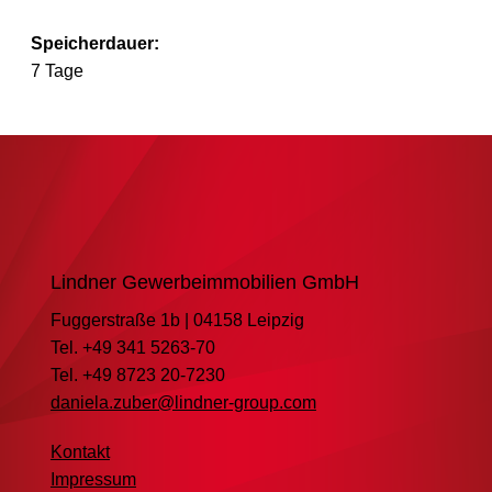
Speicherdauer:
7 Tage
Lindner Gewerbeimmobilien GmbH
Fuggerstraße 1b | 04158 Leipzig
Tel. +49 341 5263-70
Tel. +49 8723 20-7230
daniela.zuber@lindner-group.com
Kontakt
Impressum